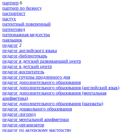
партнер
6
партнер по бизнесу
паспортист
пастух
патентный поверенный
патентовед
патронажная медсестра
паяльщик
педагог
2
педагог английского языка
педагог-библиотекарь
педагог в детский развивающий центр
педагог в детский центр
педагог-воспитатель
педагог группы продленного дня
педагог дополнительного образования
педагог дополнительного образования (английский язык)
педагог дополнительного образования (ментальная
арифметика)
педагог дополнительного образования (шахматы)
педагог дошкольного образования
педагог-логопед
педагог ментальной арифметики
педагог-организатор
педагог по актерскому мастерству