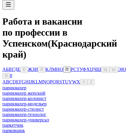
Работа и вакансии
по профессии в
Успенском(Краснодарский
край)
А
Б
В
Г
Д
Е
Ж
З
И
К
Л
М
Н
О
Р
С
Т
У
Ф
Х
Ц
Ч
Ш
Э
Ю
Ё
Й
П
Щ
Ы
#
Я
A
B
C
D
E
F
G
H
I
J
K
L
M
N
O
P
Q
R
S
T
U
V
W
X
Y
Z
парикмахер
парикмахер женский
парикмахер-колорист
парикмахер-модельер
парикмахер-стилист
парикмахер-технолог
парикмахер-универсал
паркетчик
парковщик