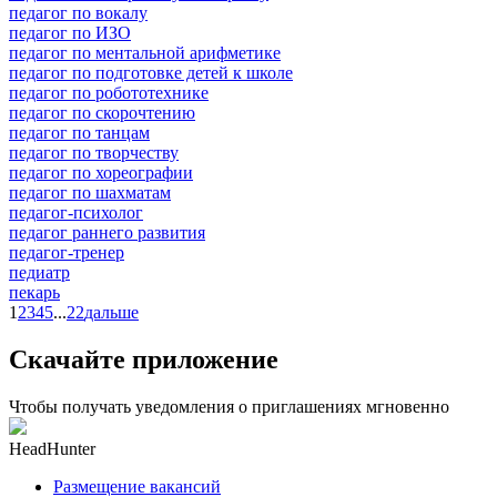
педагог по вокалу
педагог по ИЗО
педагог по ментальной арифметике
педагог по подготовке детей к школе
педагог по робототехнике
педагог по скорочтению
педагог по танцам
педагог по творчеству
педагог по хореографии
педагог по шахматам
педагог-психолог
педагог раннего развития
педагог-тренер
педиатр
пекарь
1
2
3
4
5
...
22
дальше
Скачайте приложение
Чтобы получать уведомления о приглашениях мгновенно
HeadHunter
Размещение вакансий